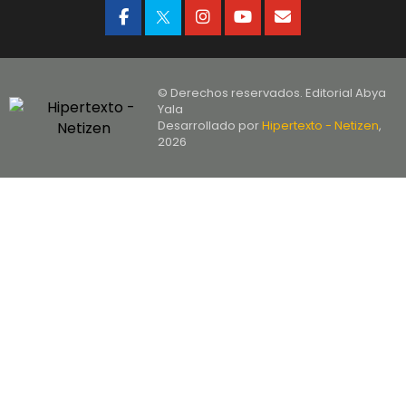
© Derechos reservados. Editorial Abya
Yala
Desarrollado por
Hipertexto - Netizen
,
2026