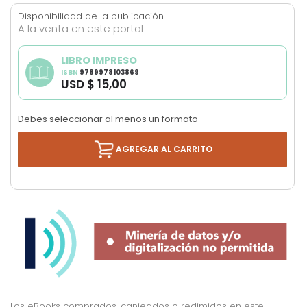
images
Disponibilidad de la publicación
gallery
A la venta en este portal
LIBRO IMPRESO
ISBN
9789978103869
USD $ 15,00
Debes seleccionar al menos un formato
AGREGAR AL CARRITO
Los eBooks comprados, canjeados o redimidos en este