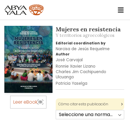
Skip
Mujeres en resistencia
to
Y territorios agroecológicos
the
Editorial coordination by
end
Narcisa de Jesús Requelme
of
Author
the
José Carvajal
images
Ronnie Xavier Lizano
Charles Jim Cachipuendo
gallery
Ulcuango
Patricia Yaselga
Skip
to
Leer eBook
Cómo citar esta publicación
the
beginning
of
the