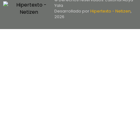
Yala
Desarrollado por
Hipertexto - Netizen
,
2026