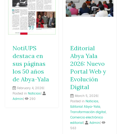
NotiUPS
Editorial
S
destaca en
Abya Yala
G
sus páginas
2026: Nuevo
p
los 50 años
Portal Web y
Q
de Abya-Yala
Evolución
P
Digital
February 4, 2026|
J
Posted in
Noticias
|
in
N
March 5, 2026|
Admin
|
290
7
Posted in
Noticias
,
Editorial Abya-Yala
,
Transformación digital
,
Comercio electrónico
editorial
|
Admin
|
563