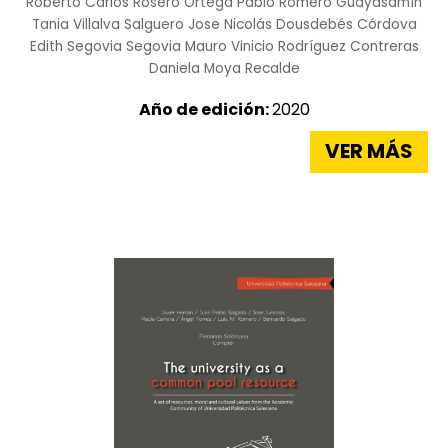
Roberto Carlos Rosero Ortega
Pablo Romero Guayasamín
Tania Villalva Salguero
Jose Nicolás Dousdebés Córdova
Edith Segovia Segovia
Mauro Vinicio Rodríguez Contreras
Daniela Moya Recalde
Año de edición:
2020
VER MÁS