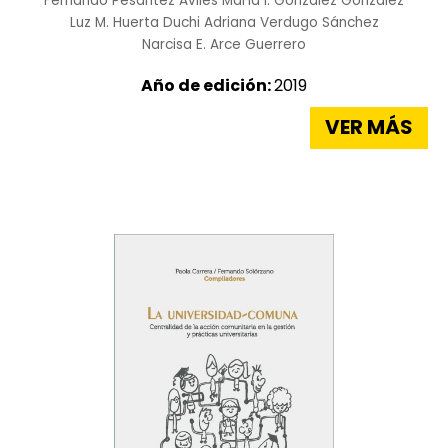
Fernando Pesántez Avilés
María I. González González
Luz M. Huerta Duchi
Adriana Verdugo Sánchez
Narcisa E. Arce Guerrero
Año de edición:
2019
VER MÁS