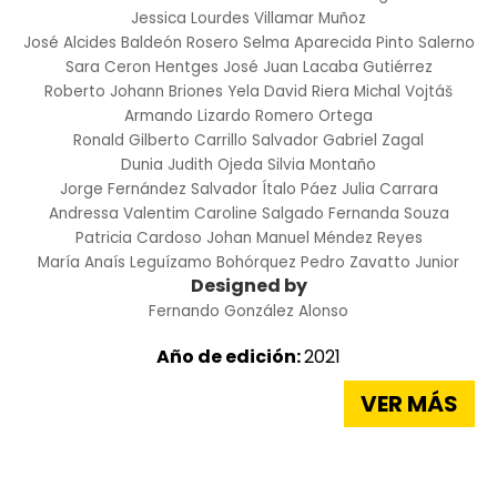
Jessica Lourdes Villamar Muñoz
José Alcides Baldeón Rosero
Selma Aparecida Pinto Salerno
Sara Ceron Hentges
José Juan Lacaba Gutiérrez
Roberto Johann Briones Yela
David Riera
Michal Vojtáš
Armando Lizardo Romero Ortega
Ronald Gilberto Carrillo Salvador
Gabriel Zagal
Dunia Judith Ojeda
Silvia Montaño
Jorge Fernández Salvador
Ítalo Páez
Julia Carrara
Andressa Valentim
Caroline Salgado
Fernanda Souza
Patricia Cardoso
Johan Manuel Méndez Reyes
María Anaís Leguízamo Bohórquez
Pedro Zavatto Junior
Designed by
Fernando González Alonso
Año de edición:
2021
VER MÁS