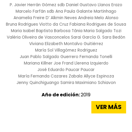
P. Javier Herrán Gómez sdb
Daniel Gustavo Llanos Erazo
Marcelo Farfán sdb
Ana Paula Galante Martinhago
Anamelia Freire D’ Alkmin Neves
Andreia Melo Alonso
Bruna Rodrigues Viotto da Cruz
Fabiana Rodrigues de Sousa
Maria Isabel Baptista Barbosa
Tânia Maria Salgado Tozi
Valéria Oliveira de Vasconcelos
Sarai García G.
Sara Bedón
Viviana Elizabeth Montalvo Guitiérrez
María Sol Villagómez Rodriguez
Juan Pablo Salgado Guerrero
Fernanda Tonelli
Mariana Killner
Joe Frand Llerena Izquierdo
José Eduardo Paucar Paucar
María Fernanda Cazares Zabala
Allyce Espinoza
Jenny Quinchiguango
Samira Maximiano Schiavon
Año de edición:
2019
VER MÁS