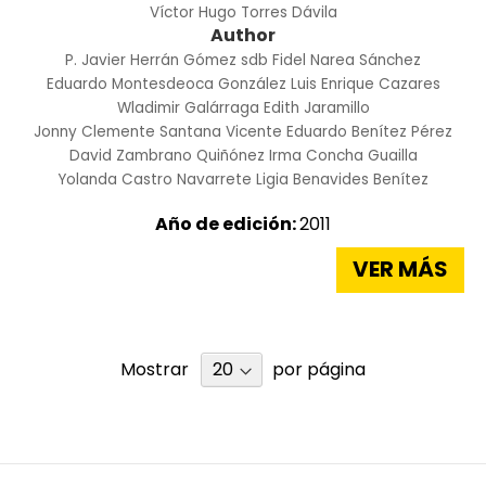
Víctor Hugo Torres Dávila
Author
P. Javier Herrán Gómez sdb
Fidel Narea Sánchez
Eduardo Montesdeoca González
Luis Enrique Cazares
Wladimir Galárraga
Edith Jaramillo
Jonny Clemente Santana
Vicente Eduardo Benítez Pérez
David Zambrano Quiñónez
Irma Concha Guailla
Yolanda Castro Navarrete
Ligia Benavides Benítez
Año de edición:
2011
VER MÁS
Mostrar
por página