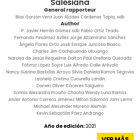
Salesiana
General rapporteur
Blas Garzón Vera
Juan Alcides Cárdenas Tapia, sdb
Author
P. Javier Herrán Gómez sdb
Pablo Ortiz Tirado
Fernando Pesántez Avilés
Jorge Altamirano Sánchez
Ángela Flores Ortiz
José Enrique Juncosa Blasco
Charles Jim Cachipuendo Ulcuango
Narcisa de Jesús Requelme
Dalton Paúl Orellana Quezada
Fátima López Sojos
Luis Alfredo Calle Arévalo
Nancy Susana Bastidas Arroyo
Silvia Daniela Ramos Segovia
Leonela Cristina Cucurella Landin
Darwin Oliver Cáceres Salguero
Sonnia Alexandra Proaño Chacha
Wendy Luna Ramos
Javier Antonio Carrera Jiménez
Milton Salomón Jami Lema
Michael Alexander Moreno Alemán
Kevin Sebastián Páez Andrango
Año de edición:
2021
VER MÁS