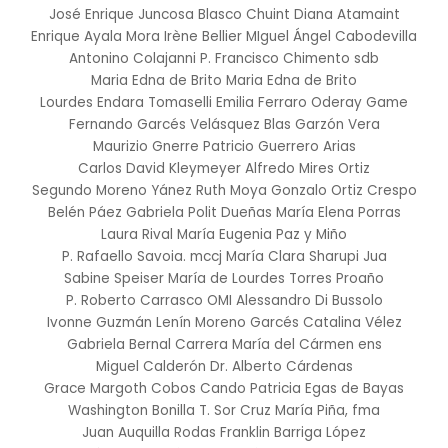
José Enrique Juncosa Blasco
Chuint
Diana Atamaint
Enrique Ayala Mora
Irène Bellier
MIguel Ángel Cabodevilla
Antonino Colajanni
P. Francisco Chimento sdb
Maria Edna de Brito
Maria Edna de Brito
Lourdes Endara Tomaselli
Emilia Ferraro
Oderay Game
Fernando Garcés Velásquez
Blas Garzón Vera
Maurizio Gnerre
Patricio Guerrero Arias
Carlos David Kleymeyer
Alfredo Mires Ortiz
Segundo Moreno Yánez
Ruth Moya
Gonzalo Ortiz Crespo
Belén Páez
Gabriela Polit Dueñas
María Elena Porras
Laura Rival
María Eugenia Paz y Miño
P. Rafaello Savoia. mccj
María Clara Sharupi Jua
Sabine Speiser
María de Lourdes Torres Proaño
P. Roberto Carrasco OMI
Alessandro Di Bussolo
Ivonne Guzmán
Lenín Moreno Garcés
Catalina Vélez
Gabriela Bernal Carrera
María del Cármen ens
Miguel Calderón
Dr. Alberto Cárdenas
Grace Margoth Cobos Cando
Patricia Egas de Bayas
Washington Bonilla T.
Sor Cruz María Piña, fma
Juan Auquilla Rodas
Franklin Barriga López