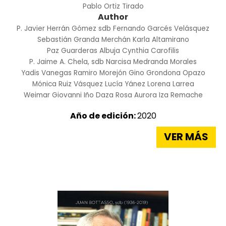
Pablo Ortiz Tirado
Author
P. Javier Herrán Gómez sdb
Fernando Garcés Velásquez
Sebastián Granda Merchán
Karla Altamirano
Paz Guarderas Albuja
Cynthia Carofilis
P. Jaime A. Chela, sdb
Narcisa Medranda Morales
Yadis Vanegas
Ramiro Morejón
Gino Grondona Opazo
Mónica Ruiz Vásquez
Lucía Yánez
Lorena Larrea
Weimar Giovanni Iño Daza
Rosa Aurora Iza Remache
Año de edición:
2020
VER MÁS