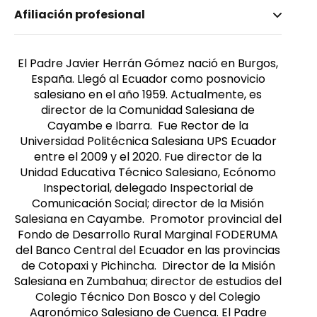
Nombre invertido
Afiliación profesional
Herrán Gómez sdb, P. Javier
Afiliación
Género
Universidad Politécnica Salesiana
Masculino
El Padre Javier Herrán Gómez nació en Burgos,
España. Llegó al Ecuador como posnovicio
salesiano en el año 1959. Actualmente, es
director de la Comunidad Salesiana de
Cayambe e Ibarra. Fue Rector de la
Universidad Politécnica Salesiana UPS Ecuador
entre el 2009 y el 2020. Fue director de la
Unidad Educativa Técnico Salesiano, Ecónomo
Inspectorial, delegado Inspectorial de
Comunicación Social; director de la Misión
Salesiana en Cayambe. Promotor provincial del
Fondo de Desarrollo Rural Marginal FODERUMA
del Banco Central del Ecuador en las provincias
de Cotopaxi y Pichincha. Director de la Misión
Salesiana en Zumbahua; director de estudios del
Colegio Técnico Don Bosco y del Colegio
Agronómico Salesiano de Cuenca. El Padre