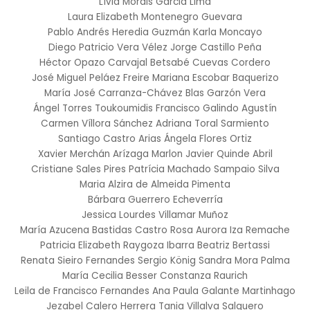
Lívia Morais Garcia Lima
Laura Elizabeth Montenegro Guevara
Pablo Andrés Heredia Guzmán
Karla Moncayo
Diego Patricio Vera Vélez
Jorge Castillo Peña
Héctor Opazo Carvajal
Betsabé Cuevas Cordero
José Miguel Peláez Freire
Mariana Escobar Baquerizo
María José Carranza-Chávez
Blas Garzón Vera
Ángel Torres Toukoumidis
Francisco Galindo Agustín
Carmen Víllora Sánchez
Adriana Toral Sarmiento
Santiago Castro Arias
Ángela Flores Ortiz
Xavier Merchán Arízaga
Marlon Javier Quinde Abril
Cristiane Sales Pires
Patrícia Machado Sampaio Silva
Maria Alzira de Almeida Pimenta
Bárbara Guerrero Echeverría
Jessica Lourdes Villamar Muñoz
María Azucena Bastidas Castro
Rosa Aurora Iza Remache
Patricia Elizabeth Raygoza Ibarra
Beatriz Bertassi
Renata Sieiro Fernandes
Sergio König
Sandra Mora Palma
María Cecilia Besser
Constanza Raurich
Leila de Francisco Fernandes
Ana Paula Galante Martinhago
Jezabel Calero Herrera
Tania Villalva Salguero