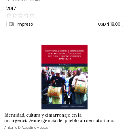
2017
0%
Impreso
USD $ 18,00
Identidad, cultura y cimarronaje en la
insurgencia/emergencia del pueblo afroecuatoriano:
1980-2011
Antonio D´Agostino y otros