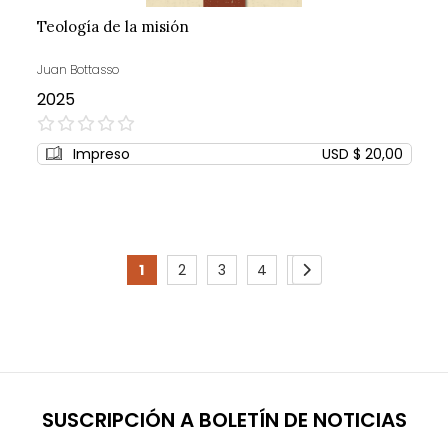
Teología de la misión
Juan Bottasso
2025
0%
Impreso
USD $ 20,00
Page
1
2
3
4
5
You're
Page
Page
Page
Page
Page
Siguiente
currently
reading
page
SUSCRIPCIÓN A BOLETÍN DE NOTICIAS