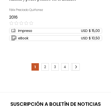
Félix Preciado Quiñonez
2016
0%
Impreso
USD $ 15,00
eBook
USD $ 10,50
Page
1
2
3
4
5
You're
Page
Page
Page
Page
Page
Siguiente
currently
reading
page
SUSCRIPCIÓN A BOLETÍN DE NOTICIAS