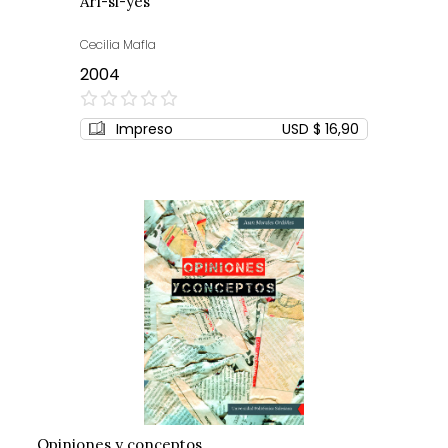
Arí-si-yes
Cecilia Mafla
2004
0%
Impreso
USD $ 16,90
Opiniones y conceptos