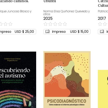
lazando caminos.
Ubuntu
Catzu
Cultu
memor
rique Juncosa Blasco y
Norma Elisa Quiñonez Quevedo y
Patrici
otros
2025
2017
0%
0%
mpreso
USD $ 25,00
Impreso
USD $ 15,00