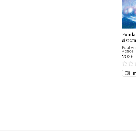
Funda
sistem
gasoli
Paul A
y otros
autom
2025
0%
I