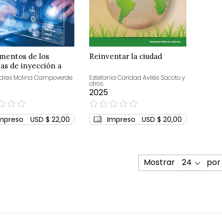
mentos de los
Reinventar la ciudad
as de inyección a
na y autotrónica
ndres Molina Campoverde
Estefania Caridad Avilés Sacoto y
otros
otriz
2025
0%
mpreso
USD $ 22,00
Impreso
USD $ 20,00
Mostrar
por