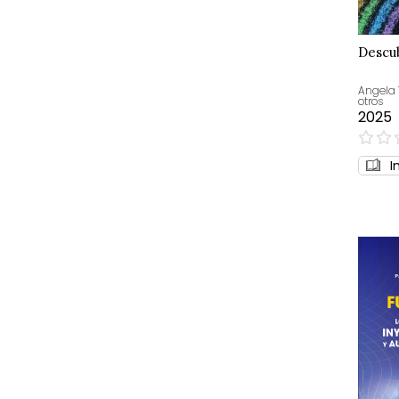
Descub
Angela 
otros
2025
0%
I