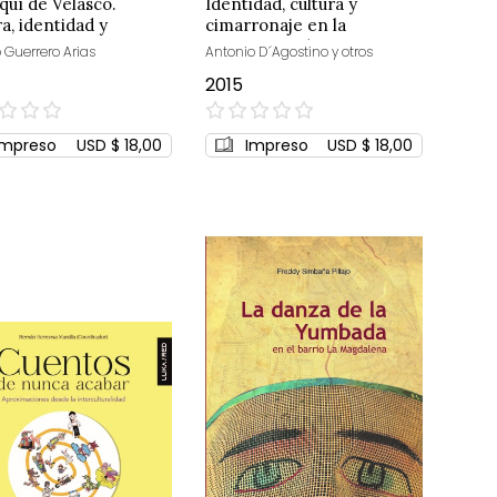
quí de Velasco.
Identidad, cultura y
ra, identidad y
cimarronaje en la
ias vivas
insurgencia/emergencia
o Guerrero Arias
Antonio D´Agostino y otros
del pueblo
2015
afroecuatoriano: 1980-2011
0%
Impreso
USD $ 18,00
Impreso
USD $ 18,00