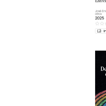
Entre
José En
otros
2025
0%
I