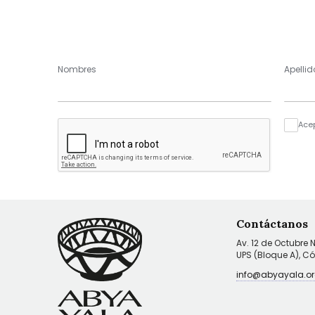
Nombres
Apellid
Ace
Contáctanos
Av. 12 de Octubre 
UPS (Bloque A), C
info@abyayala.or