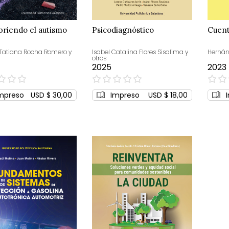
riendo el autismo
Psicodiagnóstico
Cuent
Tatiana Rocha Romero y
Isabel Catalina Flores Sisalima y
Hernán
otros
2025
2023
0%
0%
mpreso
USD $ 30,00
Impreso
USD $ 18,00