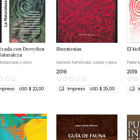
écada con Derechos
Sinestesias
El ki
Naturaleza
Maldonado y otros
Gerardo Fernández Juárez y otros
Pieter
2019
2019
0%
0%
mpreso
USD $ 22,00
Impreso
USD $ 25,00