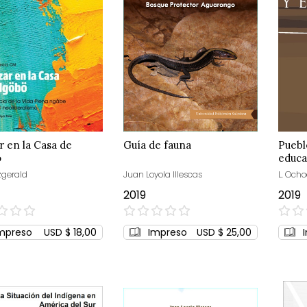
 en la Casa de
Guía de fauna
Puebl
ö
educa
zgerald
Juan Loyola Illescas
L. Ocho
2019
2019
0%
0%
mpreso
USD $ 18,00
Impreso
USD $ 25,00