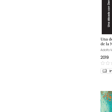
Una d
de la 
Adolfo 
2019
0%
I