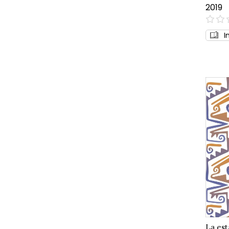
2019
0%
I
La est