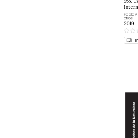
5to. 
Intern
Tecno
Pablo A
otros
para l
2019
0%
I