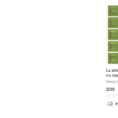
La sit
en Amé
Georg 
2019
0%
I