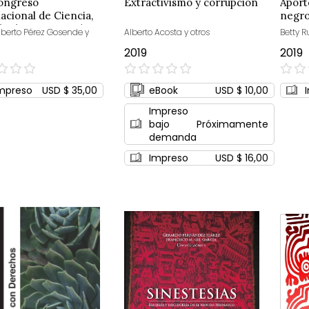
Congreso
Extractivismo y corrupción
Aport
acional de Ciencia,
negro
logía e Innovación
lberto Pérez Gosende y
Alberto Acosta y otros
Betty 
a Sociedad
2019
2019
0%
0%
mpreso
USD $ 35,00
eBook
USD $ 10,00
Impreso
bajo
Próximamente
demanda
Impreso
USD $ 16,00