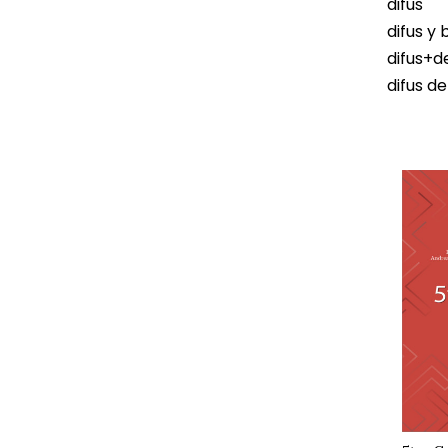
difus
difus y 
difus+d
difus d