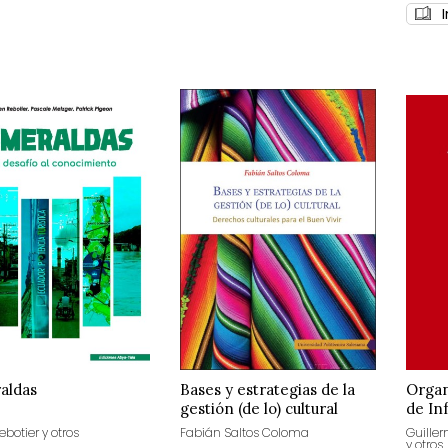
aldas
Bases y estrategias de la
Organ
gestión (de lo) cultural
de In
ebotier y otros
Fabián Saltos Coloma
Guille
y otros