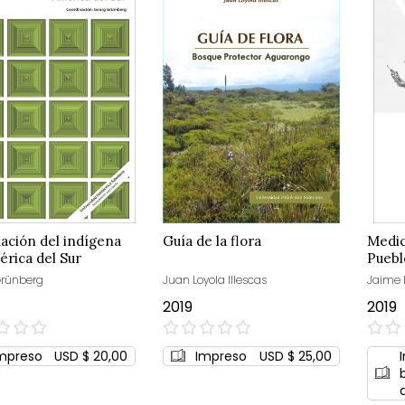
uación del indígena
Guía de la flora
Medic
rica del Sur
Puebl
Grünberg
Juan Loyola Illescas
Jaime 
2019
2019
0%
0%
mpreso
USD $ 20,00
Impreso
USD $ 25,00