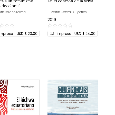
es a un feminismo
En el corazón de la selva
 decolonial
Ruth Lozano Lerma
P. Martín Corera C.P y otros
2019
0%
Impreso
USD $ 20,00
Impreso
USD $ 24,00