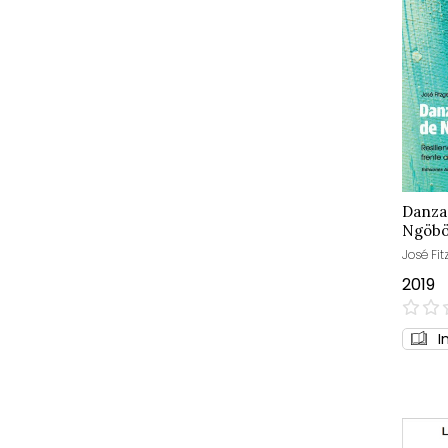
Danzar
Ngöb
José Fit
2019
0%
I