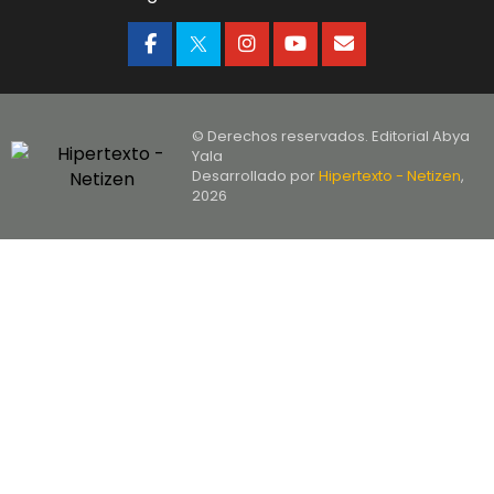
© Derechos reservados. Editorial Abya
Yala
Desarrollado por
Hipertexto - Netizen
,
2026