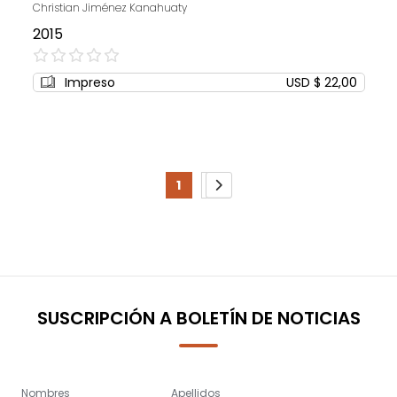
Christian Jiménez Kanahuaty
2015
0%
Impreso
USD $ 22,00
Page
1
2
You're
Page
Page
Siguiente
currently
reading
page
SUSCRIPCIÓN A BOLETÍN DE NOTICIAS
Nombres
Apellidos