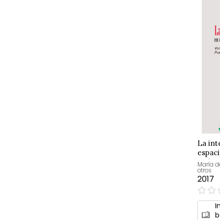
La int
espaci
multic
María d
otros
2017
0%
I
b