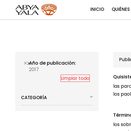
INICIO
QUIÉNES
Publ
Año de publicación
2017
Quisist
Limpiar todo
las par
los pao
CATEGORÍA
Términ
los sob