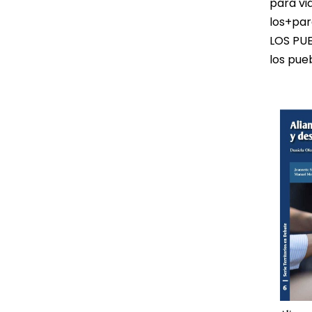
para vi
los+pa
LOS PU
los pue