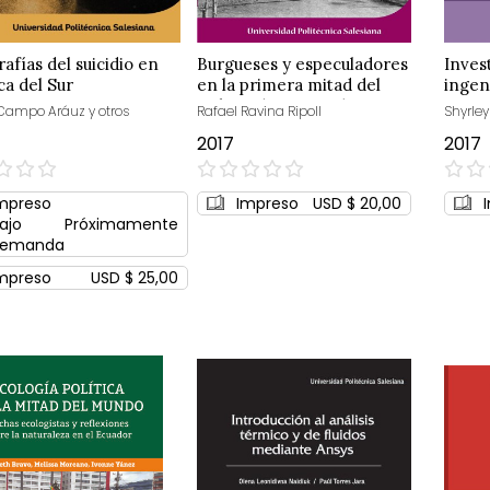
afías del suicidio en
Burgueses y especuladores
Inves
a del Sur
en la primera mitad del
ingen
siglo xx (1900-1940)
Campo Aráuz y otros
Rafael Ravina Ripoll
Shyrley
2017
2017
0%
0%
mpreso
Impreso
USD $ 20,00
ajo
Próximamente
emanda
mpreso
USD $ 25,00