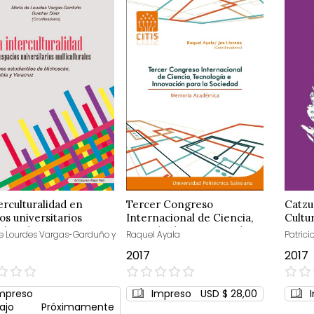
erculturalidad en
Tercer Congreso
Catzu
os universitarios
Internacional de Ciencia,
Cultu
ulturales
Tecnología e Innovación
memor
e Lourdes Vargas-Garduño y
Raquel Ayala
Patrici
para la Sociedad
2017
2017
0%
0%
mpreso
Impreso
USD $ 28,00
ajo
Próximamente