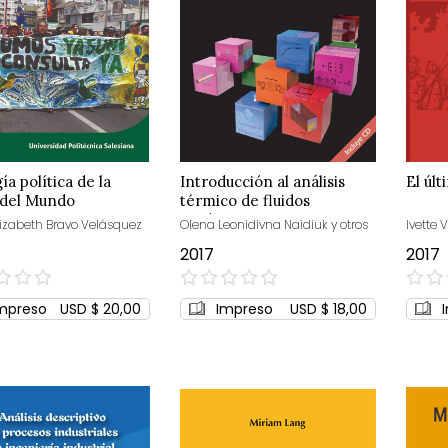
ía política de la
Introducción al análisis
El últ
 del Mundo
térmico de fluidos
mediante Ansys
lizabeth Bravo Velásquez
Olena Leonidivna Naidiuk y otros
Ivette 
2017
2017
0%
0%
mpreso
USD $ 20,00
Impreso
USD $ 18,00