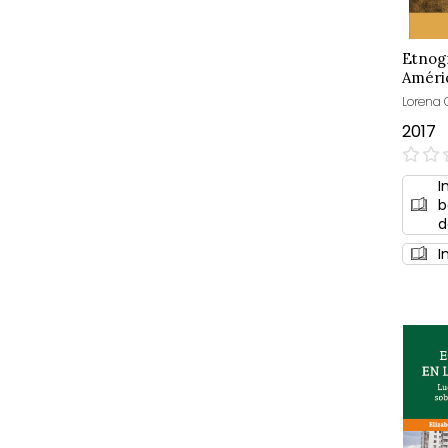
Etnogr
Améric
Lorena 
2017
0%
I
b
d
I