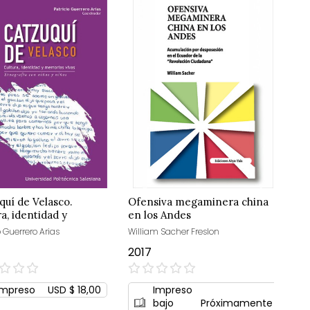
quí de Velasco.
Ofensiva megaminera china
ra, identidad y
en los Andes
ias vivas
o Guerrero Arias
William Sacher Freslon
2017
0%
Impreso
USD $ 18,00
Impreso
bajo
Próximamente