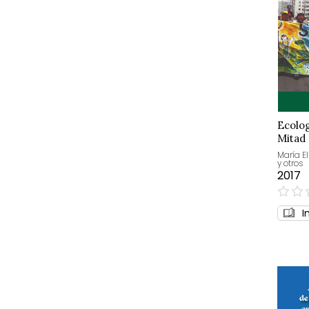
Ecolog
Mitad
María E
y otros
2017
0%
I