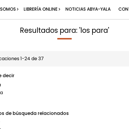
 SOMOS
LIBRERÍA ONLINE
NOTICIAS ABYA-YALA
CON
Resultados para: 'los para'
icaciones
1
-
24
de
37
e decir
a
la
os de búsqueda relacionados
r