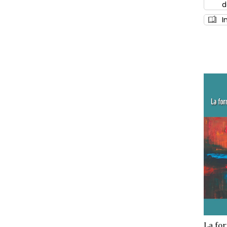
d
I
La for