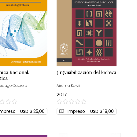
ica Racional.
(In)visibilización del kichwa
mica
Verdugo Cabrera
Airuma Kowii
2017
0%
Impreso
USD $ 25,00
Impreso
USD $ 18,00