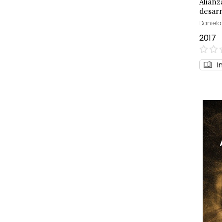
Alianz
desarr
Daniela
2017
0%
I