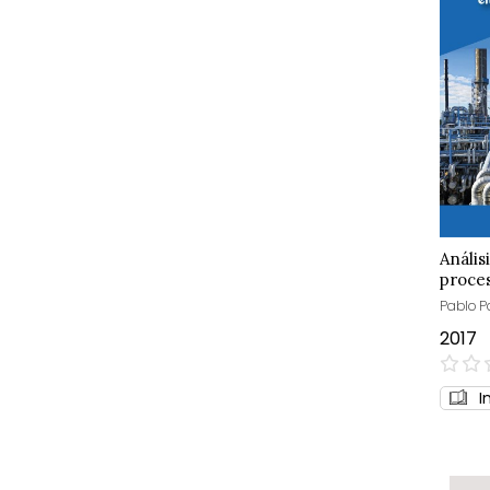
Anális
proces
ingeni
Pablo P
2017
0%
I