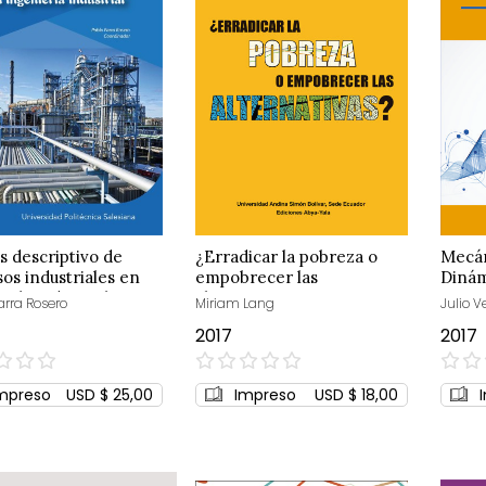
is descriptivo de
¿Erradicar la pobreza o
Mecán
os industriales en
empobrecer las
Diná
ería industrial
alternativas?
arra Rosero
Miriam Lang
Julio 
2017
2017
0%
0%
mpreso
USD $ 25,00
Impreso
USD $ 18,00