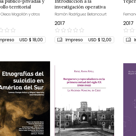
as público-privadas y
Introducción a la
Tejien
ollo territorial
investigación operativa
 Oleas Mogollón y otros
Ramón Rodríguez Betancourt
Fernan
2017
2017
0%
0%
mpreso
USD $ 18,00
Impreso
USD $ 12,00