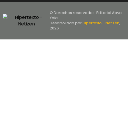
© Derechos reservados. Editorial Abya
Yala
Desarrollado por
Hipertexto - Netizen
,
2026