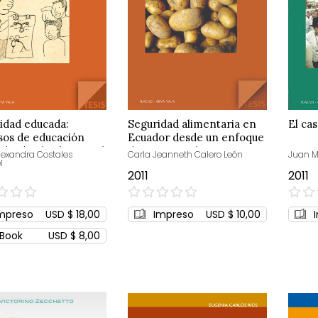
idad educada:
Seguridad alimentaria en
El ca
sos de educación
Ecuador desde un enfoque
 desde el colegio y el
de acceso a alimentos
lexandra Costales
Carla Jeanneth Calero León
Juan M
l
o
2011
2011
0%
0%
mpreso
USD $ 18,00
Impreso
USD $ 10,00
Book
USD $ 8,00