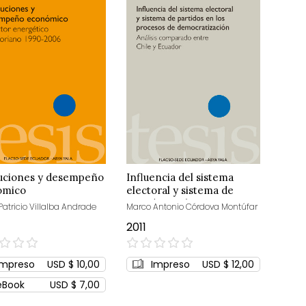
tuciones y desempeño
Influencia del sistema
ómico
electoral y sistema de
partidos en los procesos
atricio Villalba Andrade
Marco Antonio Córdova Montúfar
de democratización
2011
0%
Impreso
USD $ 10,00
Impreso
USD $ 12,00
eBook
USD $ 7,00