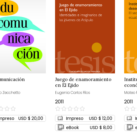
municación
Juego de enamoramiento
Insti
en El Ejido
econ
no Zecchetto
Eugenia Carlos Ríos
Mateo P
2011
2011
0%
0%
mpreso
USD $ 20,00
Impreso
USD $ 12,00
eBook
USD $ 8,00