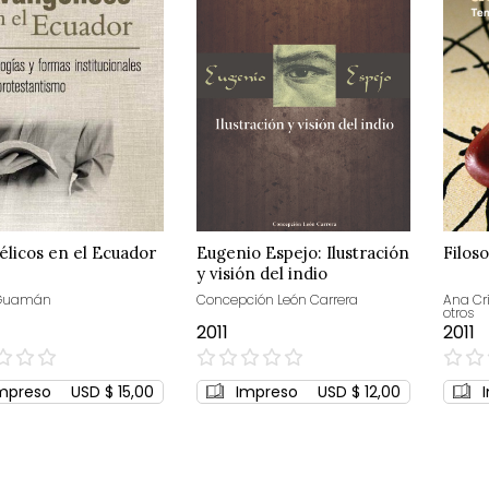
licos en el Ecuador
Eugenio Espejo: Ilustración
Filos
y visión del indio
 Guamán
Concepción León Carrera
Ana Cri
otros
2011
2011
0%
0%
mpreso
USD $ 15,00
Impreso
USD $ 12,00