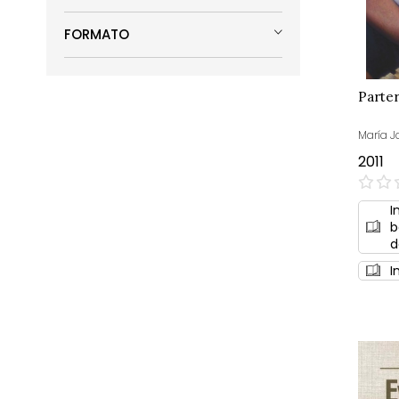
FORMATO
Parter
María J
2011
0%
I
b
d
I