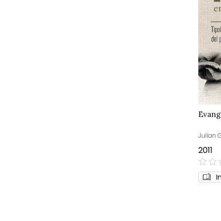
Evangé
Julian
2011
0%
I