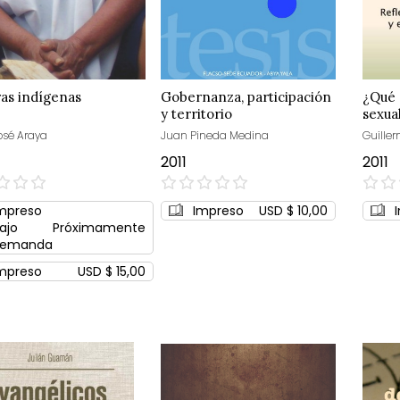
as indígenas
Gobernanza, participación
¿Qué 
y territorio
sexua
osé Araya
Juan Pineda Medina
Guille
2011
2011
0%
0%
mpreso
Impreso
USD $ 10,00
ajo
Próximamente
emanda
mpreso
USD $ 15,00