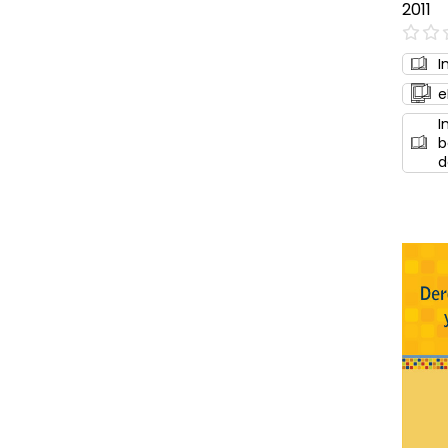
2011
0%
I
e
I
b
d