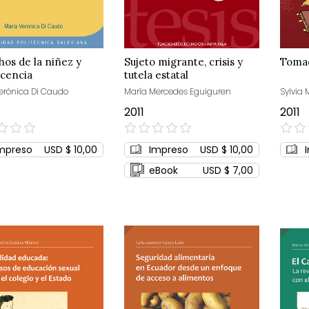
os de la niñez y
Sujeto migrante, crisis y
Tomad
scencia
tutela estatal
erónica Di Caudo
María Mercedes Eguiguren
Sylvia
2011
2011
0%
0%
mpreso
USD $ 10,00
Impreso
USD $ 10,00
eBook
USD $ 7,00