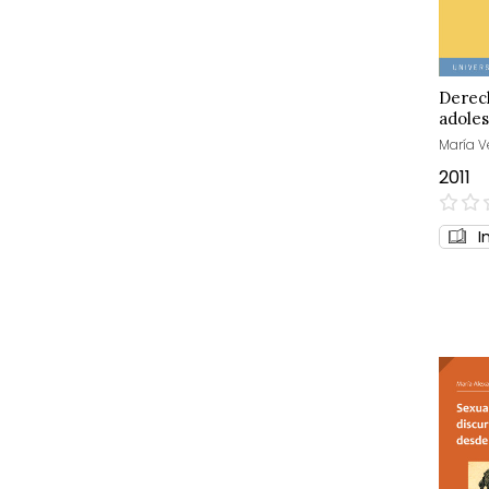
Derech
adole
María V
2011
0%
I