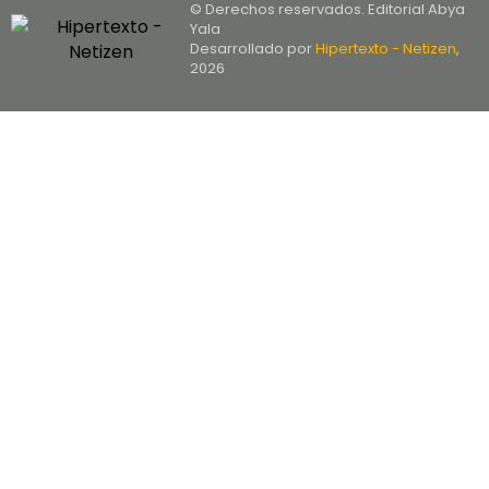
© Derechos reservados. Editorial Abya
Yala
Desarrollado por
Hipertexto - Netizen
,
2026