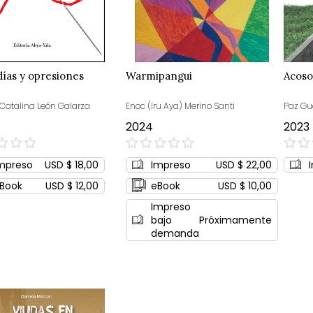
ías y opresiones
Warmipangui
Acoso
 Catalina León Galarza
Enoc (Iru Aya) Merino Santi
Paz Gu
2024
2023
0%
0%
mpreso
USD $ 18,00
Impreso
USD $ 22,00
Book
USD $ 12,00
eBook
USD $ 10,00
Impreso
bajo
Próximamente
demanda