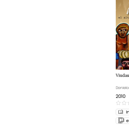
Viudas
Daniela
2010
0%
I
e