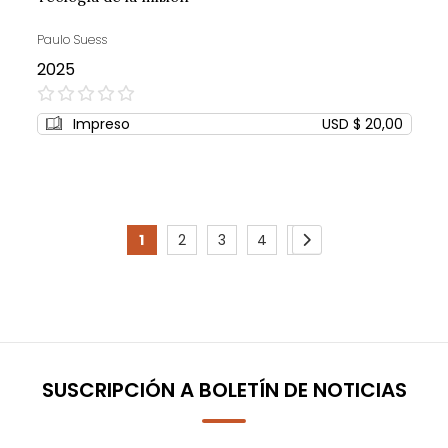
Paulo Suess
2025
0%
Impreso
USD $ 20,00
Page
1
2
3
4
5
You're
Page
Page
Page
Page
Page
Siguiente
currently
reading
page
SUSCRIPCIÓN A BOLETÍN DE NOTICIAS