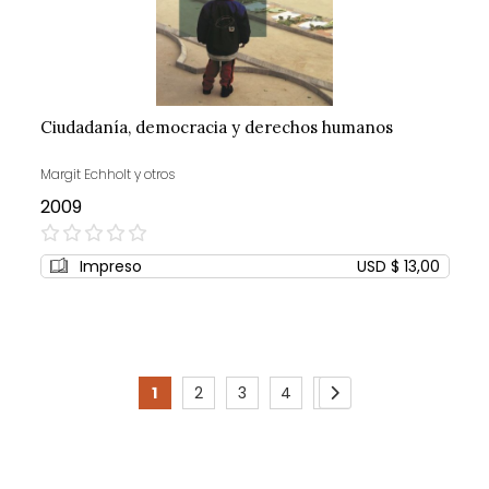
Ciudadanía, democracia y derechos humanos
Margit Echholt y otros
2009
0%
Impreso
USD $ 13,00
Page
1
2
3
4
5
You're
Page
Page
Page
Page
Page
Siguiente
currently
reading