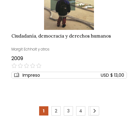
Ciudadanía, democracia y derechos humanos
Margit Echholt y otros
2009
0%
Impreso
USD $ 13,00
Page
1
2
3
4
5
You're
Page
Page
Page
Page
Page
Siguiente
currently
reading