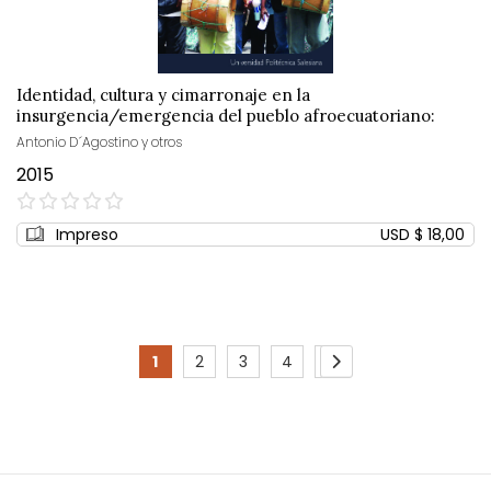
Identidad, cultura y cimarronaje en la
insurgencia/emergencia del pueblo afroecuatoriano:
1980-2011
Antonio D´Agostino y otros
2015
0%
Impreso
USD $ 18,00
Page
1
2
3
4
5
You're
Page
Page
Page
Page
Page
Siguiente
currently
reading
page