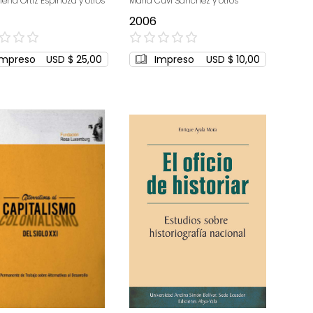
lena Ortiz Espinoza y otros
María Cuvi Sánchez y otros
ca Latina
en el Ecuador
2006
0%
Impreso
USD $ 25,00
Impreso
USD $ 10,00