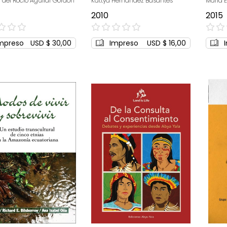
a del Rocío Aguilar Gordón
Kattya Hernández Basantes
María E
afroecuatorianas
Améri
2010
2015
0%
0%
mpreso
USD $ 30,00
Impreso
USD $ 16,00