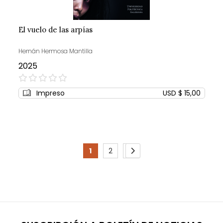
El vuelo de las arpías
Hernán Hermosa Mantilla
2025
0%
Impreso
USD $ 15,00
Page
1
2
3
You're
Page
Page
Page
Siguiente
currently
reading
page