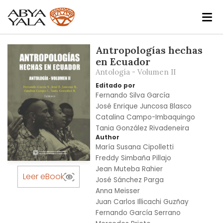
Skip
Antropologías hechas
to
en Ecuador
the
Antología - Volumen II
end
Editado por
of
Fernando Silva García
the
José Enrique Juncosa Blasco
images
Catalina Campo-Imbaquingo
gallery
Tania González Rivadeneira
Author
María Susana Cipolletti
Freddy Simbaña Pillajo
Skip
Jean Muteba Rahier
to
Leer eBook
José Sánchez Parga
the
Anna Meisser
beginning
Juan Carlos Illicachi Guzñay
of
Fernando García Serrano
the