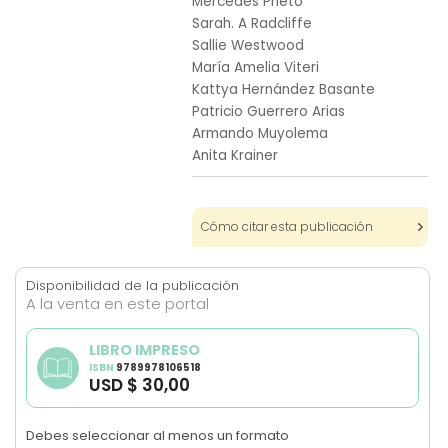
Mercedes Prieto
images
Sarah. A Radcliffe
gallery
Sallie Westwood
María Amelia Viteri
Kattya Hernández Basante
Patricio Guerrero Arias
Armando Muyolema
Anita Krainer
Cómo citar esta publicación
Disponibilidad de la publicación
A la venta en este portal
LIBRO IMPRESO
ISBN
9789978106518
USD $ 30,00
Debes seleccionar al menos un formato