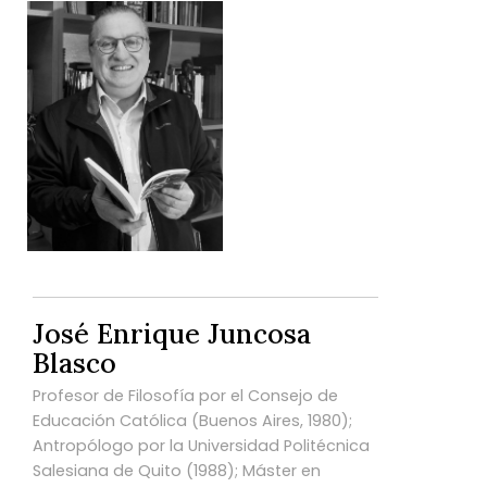
José Enrique Juncosa
Blasco
Profesor de Filosofía por el Consejo de
Educación Católica (Buenos Aires, 1980);
Antropólogo por la Universidad Politécnica
Salesiana de Quito (1988); Máster en