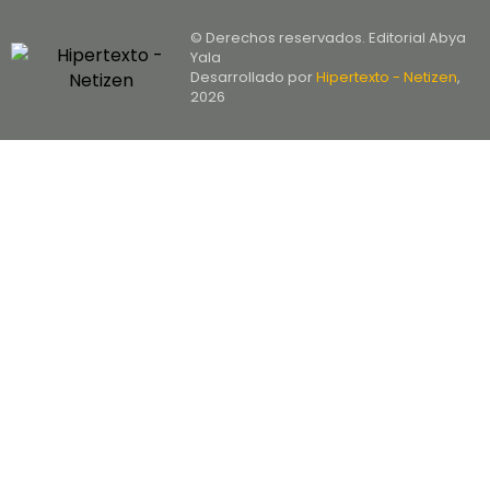
© Derechos reservados. Editorial Abya
Yala
Desarrollado por
Hipertexto - Netizen
,
2026