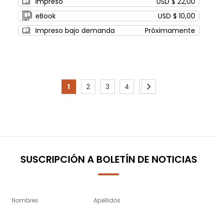
Impreso
USD $ 22,00
eBook
USD $ 10,00
Impreso bajo demanda
Próximamente
Page
1
2
3
4
5
You're
Page
Page
Page
Page
Page
Siguiente
currently
reading
page
SUSCRIPCIÓN A BOLETÍN DE NOTICIAS
Nombres
Apellidos