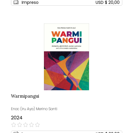
Impreso
USD $ 20,00
Warmipangui
Enoc (Iru Aya) Merino Santi
2024
0%