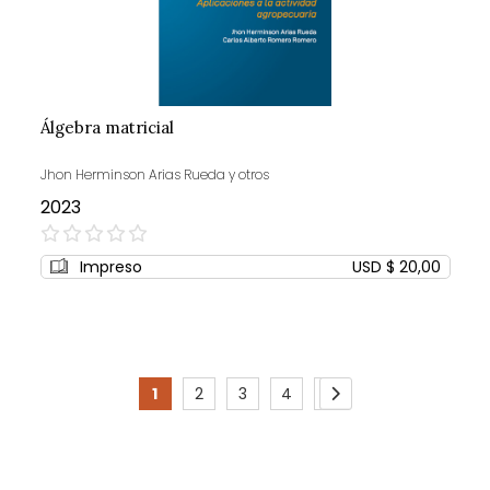
Álgebra matricial
Jhon Herminson Arias Rueda y otros
2023
0%
Impreso
USD $ 20,00
Page
1
2
3
4
5
You're
Page
Page
Page
Page
Page
Siguiente
currently
reading