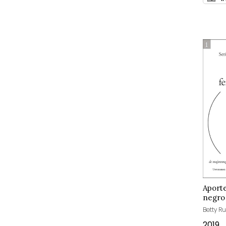
Aport
negro 
Betty R
2019