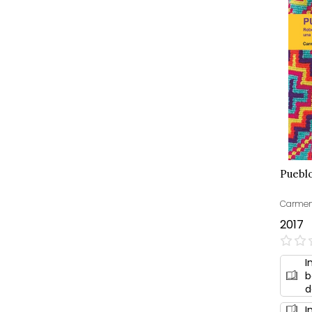
Puebl
Carmen 
2017
0%
I
b
d
I