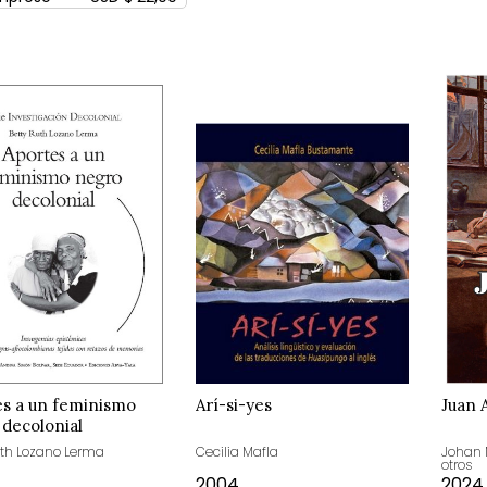
es a un feminismo
Arí-si-yes
Juan
decolonial
uth Lozano Lerma
Cecilia Mafla
Johan 
otros
2004
2024