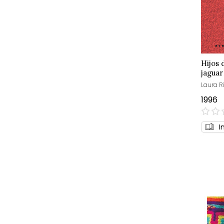
Hijos 
jaguar
Laura Ri
1996
0%
I