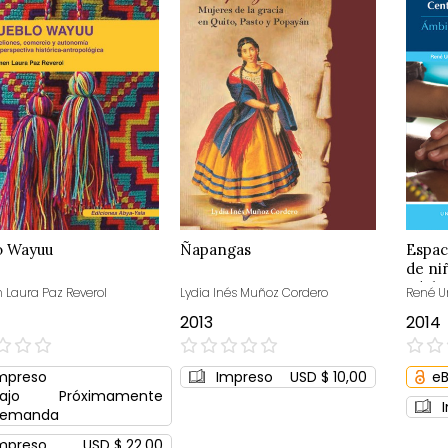
o Wayuu
Ñapangas
Espac
de ni
adole
Laura Paz Reverol
Lydia Inés Muñoz Cordero
René U
del M
2013
2014
0%
0%
mpreso
Impreso
USD $ 10,00
e
ajo
Próximamente
emanda
mpreso
USD $ 22,00