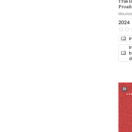
Tras l
Proañ
Maurice
2024
0%
I
I
b
d