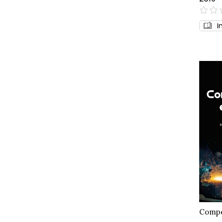
0%
I
Compet