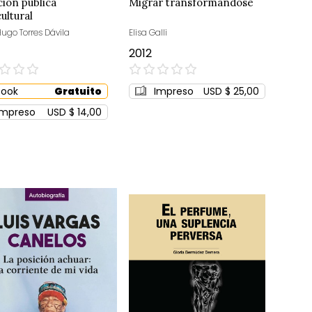
ción pública
Migrar transformándose
ultural
Hugo Torres Dávila
Elisa Galli
2012
0%
Book
Gratuito
Impreso
USD $ 25,00
Impreso
USD $ 14,00