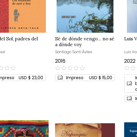
del Sol, padres del
Sé de dónde vengo... no sé
Luis 
a dónde voy
val
Santiago Santi Áviles
Luis Va
2016
2022
0%
0%
mpreso
USD $ 23,00
Impreso
USD $ 15,00