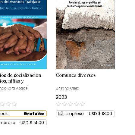
ios de socialización
Comunes diversos
ños, niñas y
scentes en el Centro
nda Lara y otros
Cristina Cielo
uchacho Trabajador
2023
0%
Book
Gratuito
Impreso
USD $ 18,00
Impreso
USD $ 14,00