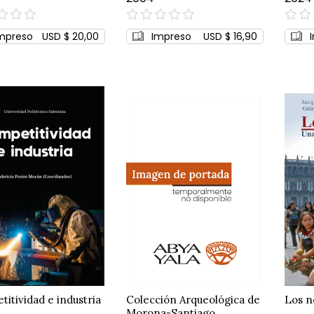
0%
0%
mpreso
USD $ 20,00
Impreso
USD $ 16,90
itividad e industria
Colección Arqueológica de
Los n
Morona-Santiago