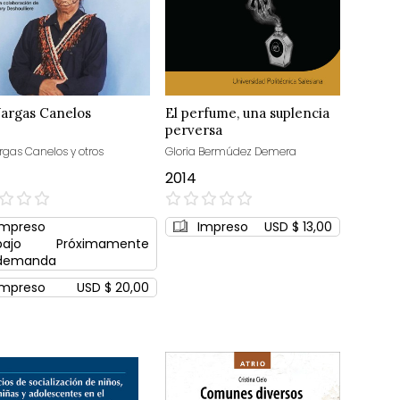
Vargas Canelos
El perfume, una suplencia
perversa
rgas Canelos y otros
Gloria Bermúdez Demera
2014
0%
Impreso
Impreso
USD $ 13,00
bajo
Próximamente
demanda
Impreso
USD $ 20,00