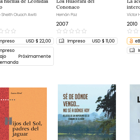
as huellas de Leonidas
Los Huaorani del
La ac
o
Cononaco
interc
 Sheith Oluoch Awiti
Hernán Paz
Víctor 
2007
2010
0%
0%
mpreso
USD $ 22,00
Impreso
USD $ 11,00
e
mpreso
ajo
Próximamente
emanda