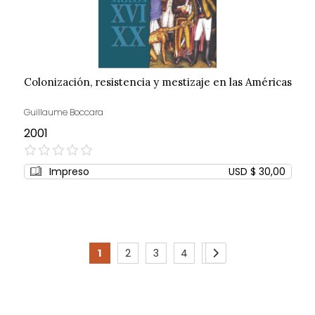
Colonización, resistencia y mestizaje en las Américas
Guillaume Boccara
2001
0%
Impreso
USD $ 30,00
Page
1
2
3
4
5
You're
Page
Page
Page
Page
Page
Siguiente
currently
reading