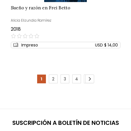
Sueño y razón en Frei Betto
Alicia Elizundia Ramírez
2018
0%
Impreso
USD $ 14,00
Page
1
2
3
4
5
You're
Page
Page
Page
Page
Page
Siguiente
currently
reading
page
SUSCRIPCIÓN A BOLETÍN DE NOTICIAS