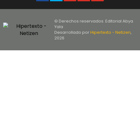
© Derechos reservados. Editorial Abya
Yala
Desarrollado por
Hipertexto - Netizen
,
2026