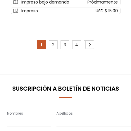
Impreso bajo demanda
Próximamente
Impreso
USD $ 15,00
Page
1
2
3
4
5
You're
Page
Page
Page
Page
Page
Siguiente
currently
reading
page
SUSCRIPCIÓN A BOLETÍN DE NOTICIAS
Nombres
Apellidos