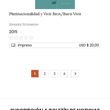
Plurinacionalidad y Vivir Bien/Buen Vivir
Salvador Schavelzon
2015
0%
Impreso
USD $ 20,00
Page
1
2
3
4
5
You're
Page
Page
Page
Page
Page
Siguiente
currently
reading
page