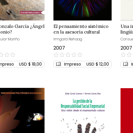
onzalo García ¿Ángel
El pensamiento sistémico
Una i
onio?
en la asesoría cultural
lingü
uiar Mariño
Irmgard Rehaag
Consue
2007
2007
0%
0%
mpreso
USD $ 18,00
Impreso
USD $ 12,00