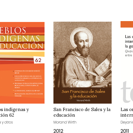
s indígenas y
San Francisco de Sales y la
Las o
ción 62
educación
inter
gobe
 y otros
Morand Wirth
Deyani
2012
2011