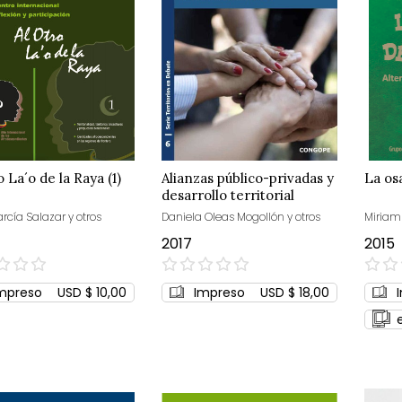
o La´o de la Raya (1)
Alianzas público-privadas y
La os
desarrollo territorial
rcía Salazar y otros
Daniela Oleas Mogollón y otros
Miriam
2017
2015
0%
0%
mpreso
USD $ 10,00
Impreso
USD $ 18,00