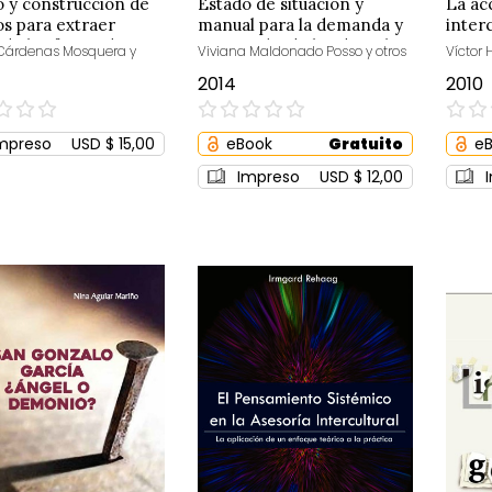
 y construcción de
Estado de situación y
La ac
s para extraer
manual para la demanda y
interc
 de los frutos de
restitución de los derechos
Cárdenas Mosquera y
Viviana Maldonado Posso y otros
Víctor 
a y morete
de las mujeres
2014
2010
0%
0%
mpreso
USD $ 15,00
eBook
Gratuito
e
Impreso
USD $ 12,00