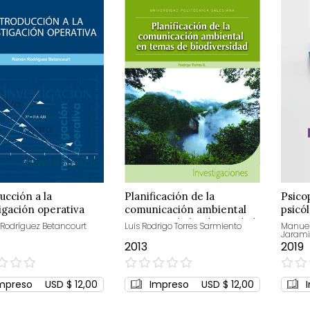
ucción a la
Planificación de la
Psico
igación operativa
comunicación ambiental
psicó
en temas de biodiversidad
odríguez Betancourt
Luis Rodrigo Torres Sarmiento
Manuel
Jarami
2013
2019
0%
0%
mpreso
USD $ 12,00
Impreso
USD $ 12,00