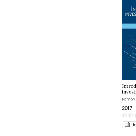
Introd
invest
Ramón R
2017
0%
I