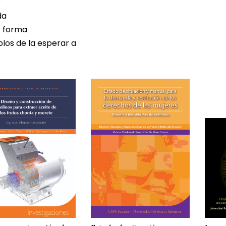
r
da
e forma
blos de la esperar a