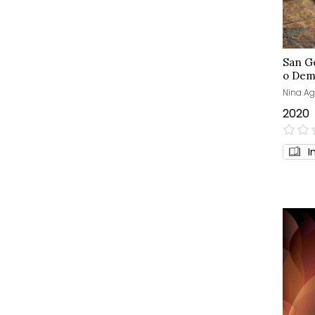
San G
o Dem
Nina Ag
2020
0%
I