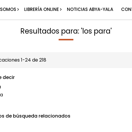
 SOMOS
LIBRERÍA ONLINE
NOTICIAS ABYA-YALA
CON
Resultados para: 'los para'
icaciones
1
-
24
de
218
e decir
a
la
os de búsqueda relacionados