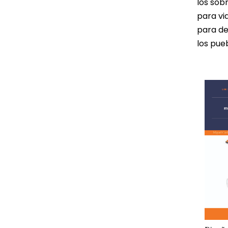
los sob
para vi
para d
los pue