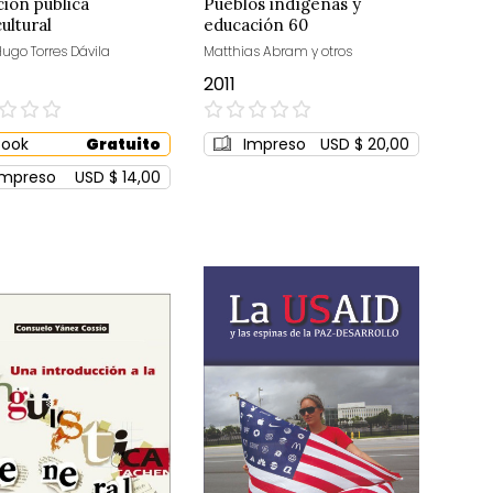
ción pública
Pueblos indígenas y
ultural
educación 60
Hugo Torres Dávila
Matthias Abram y otros
2011
0%
Book
Gratuito
Impreso
USD $ 20,00
Impreso
USD $ 14,00