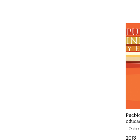
Pueblo
educa
L. Ochoa
2013