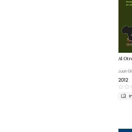
Al Otr
Juan Ga
2012
0%
I