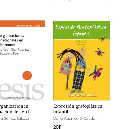
rganizaciones
Expresión grafoplástica
nacionales en la
infantil
rnanza
ra Gómez Salazar
María Verónica Di Caudo
2011