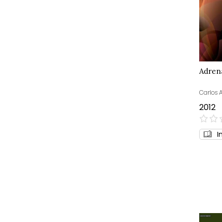
Adrena
Carlos 
2012
0%
I