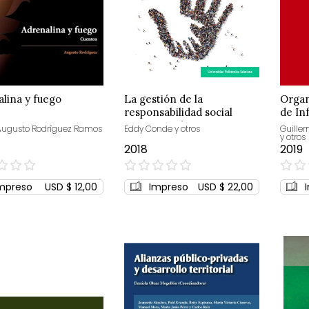
lina y fuego
La gestión de la
Organ
responsabilidad social
de In
empresarial
Augusto Rodríguez Ramos
Eddy Conde y otros
Guille
y otros
2018
2019
0%
0%
mpreso
USD $ 12,00
Impreso
USD $ 22,00