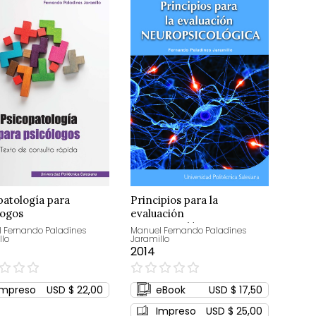
patología para
Principios para la
logos
evaluación
neuropsicológica
 Fernando Paladines
Manuel Fernando Paladines
llo
Jaramillo
2014
0%
Impreso
USD $ 22,00
eBook
USD $ 17,50
Impreso
USD $ 25,00