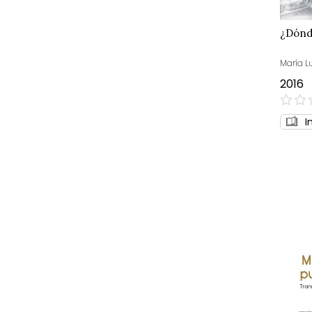
¿Dónd
María Lu
2016
0%
I