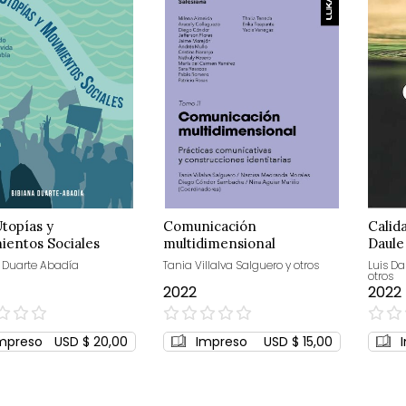
Utopías y
Comunicación
Calid
ientos Sociales
multidimensional
Daule
 Duarte Abadía
Tania Villalva Salguero y otros
Luis D
otros
2022
2022
0%
0%
mpreso
USD $ 20,00
Impreso
USD $ 15,00