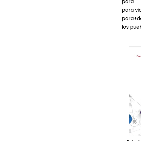
para
para vi
para+d
los pue