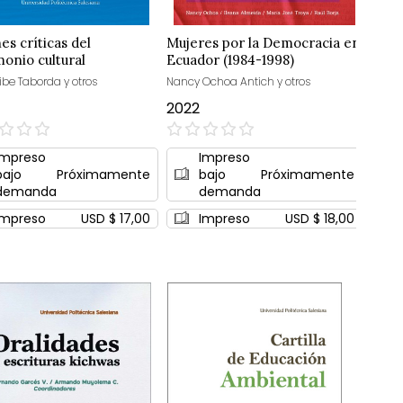
es críticas del
Mujeres por la Democracia en
monio cultural
Ecuador (1984-1998)
ibe Taborda y otros
Nancy Ochoa Antich y otros
2022
0%
Impreso
Impreso
bajo
Próximamente
bajo
Próximamente
demanda
demanda
Impreso
USD $ 17,00
Impreso
USD $ 18,00