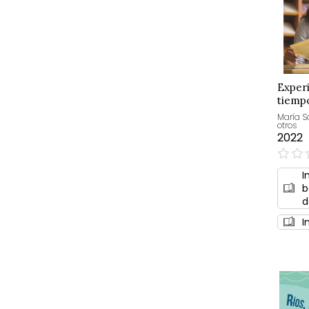
Exper
tiemp
María S
otros
2022
0%
I
b
d
I