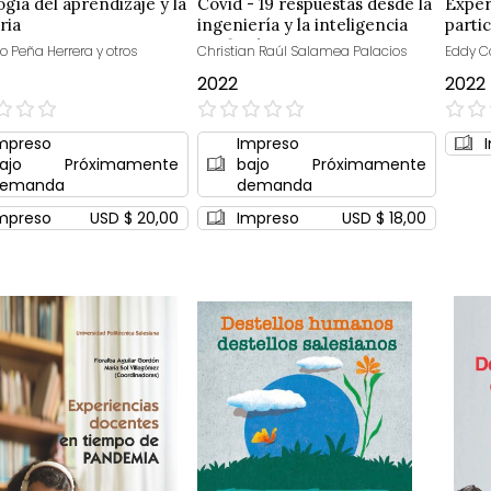
ogía del aprendizaje y la
Covid - 19 respuestas desde la
Exper
ria
ingeniería y la inteligencia
partic
artificial
o Peña Herrera y otros
Christian Raúl Salamea Palacios
Eddy C
2022
2022
0%
0%
mpreso
Impreso
ajo
Próximamente
bajo
Próximamente
emanda
demanda
mpreso
USD $ 20,00
Impreso
USD $ 18,00