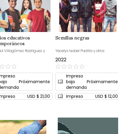
íos educativos
Semillas negras
emporáneos
Sol Villagómez Rodriguez y
Yecelys Isabel Padilla y otros
2022
0%
Impreso
Impreso
bajo
Próximamente
bajo
Próximamente
demanda
demanda
Impreso
USD $ 21,00
Impreso
USD $ 12,00