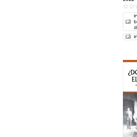
0%
I
b
d
I