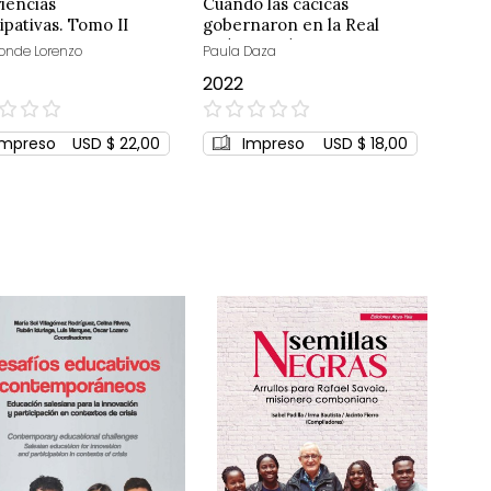
iencias
Cuando las cacicas
ipativas. Tomo II
gobernaron en la Real
Audiencia de Quito
onde Lorenzo
Paula Daza
2022
0%
Impreso
USD $ 22,00
Impreso
USD $ 18,00