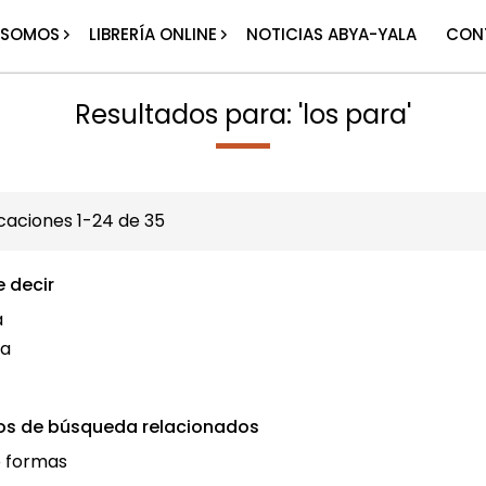
 SOMOS
LIBRERÍA ONLINE
NOTICIAS ABYA-YALA
CON
Resultados para: 'los para'
icaciones
1
-
24
de
35
e decir
a
la
os de búsqueda relacionados
e formas