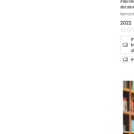
Psicol
memo
Bernard
2022
0%
I
b
d
I