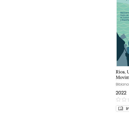
Ríos, 
Movim
Bibiana
2022
0%
I