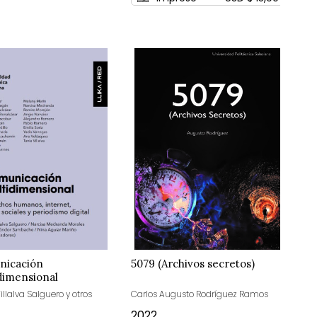
nicación
5079 (Archivos secretos)
dimensional
illalva Salguero y otros
Carlos Augusto Rodríguez Ramos
2022