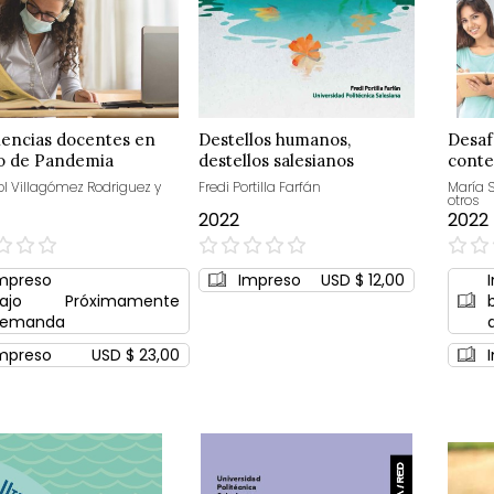
iencias docentes en
Destellos humanos,
Desaf
o de Pandemia
destellos salesianos
cont
ol Villagómez Rodriguez y
Fredi Portilla Farfán
María 
otros
2022
2022
0%
0%
mpreso
Impreso
USD $ 12,00
ajo
Próximamente
emanda
mpreso
USD $ 23,00