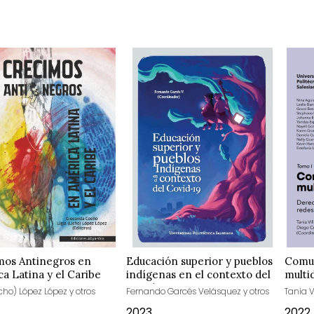
mos Antinegros en
Educación superior y pueblos
Comu
a Latina y el Caribe
indígenas en el contexto del
multi
Covid-19
icho) López López y otros
Fernando Garcés Velásquez y otros
Tania V
2023
2022