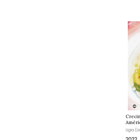
Creci
Améric
Ligia (L
2022