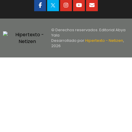
© Derechos reservados. Editorial Abya
Yala
Desarrollado por
Hipertexto - Netizen
,
2026