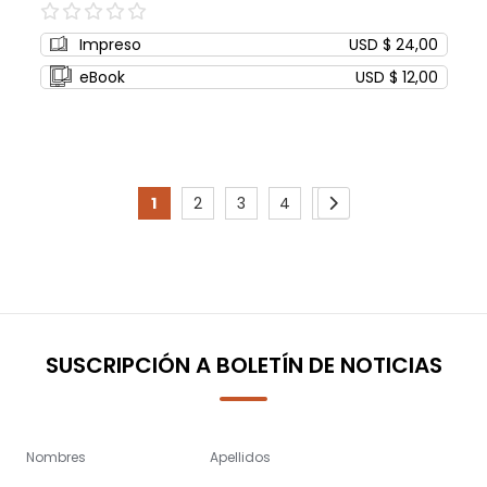
0%
Impreso
USD $ 24,00
eBook
USD $ 12,00
Page
1
2
3
4
5
You're
Page
Page
Page
Page
Page
Siguiente
currently
reading
page
SUSCRIPCIÓN A BOLETÍN DE NOTICIAS
Nombres
Apellidos