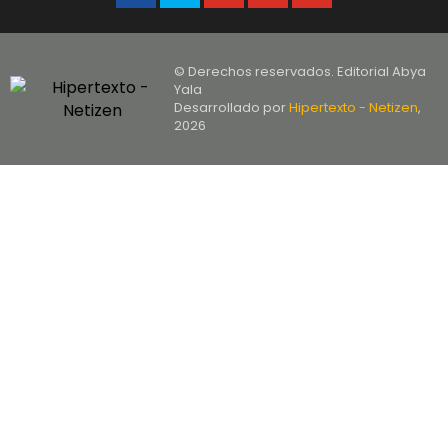
© Derechos reservados. Editorial Abya
Yala
Desarrollado por
Hipertexto - Netizen
,
2026