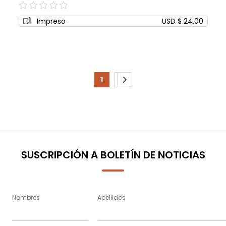
0%
Impreso
USD $ 24,00
Page
1
2
You're
Page
Page
Siguiente
currently
reading
page
SUSCRIPCIÓN A BOLETÍN DE NOTICIAS
Nombres
Apellidos