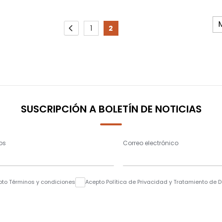
Page
1
2
Page
Previous
Page
You're currently reading pag
SUSCRIPCIÓN A BOLETÍN DE NOTICIAS
os
Correo electrónico
pto Términos y condiciones
Acepto Política de Privacidad y Tratamiento de 