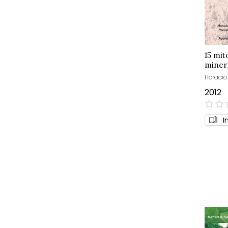
15 mit
minerí
Horacio
2012
0%
I