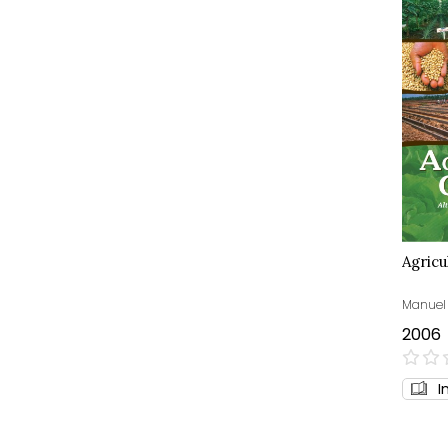
Agricu
Manuel 
2006
0%
I