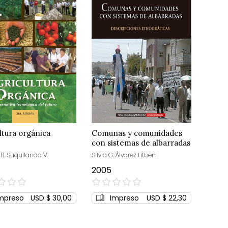
ltura orgánica
Comunas y comunidades
con sistemas de albarradas
B. Suquilanda V.
Silvia G. Álvarez Litben
2005
0%
mpreso
USD $ 30,00
Impreso
USD $ 22,30