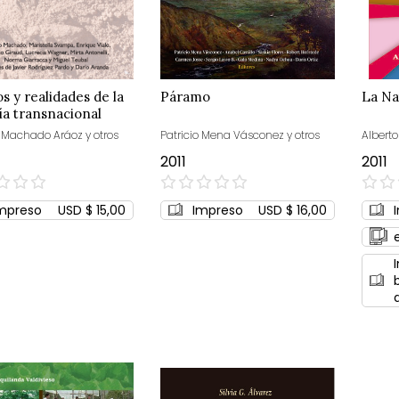
os y realidades de la
Páramo
La Na
a transnacional
 Machado Aráoz y otros
Patricio Mena Vásconez y otros
Alberto
2011
2011
0%
0%
mpreso
USD $ 15,00
Impreso
USD $ 16,00