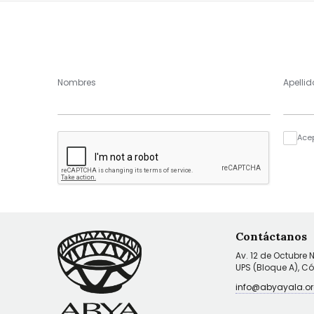
Nombres
Apellid
Ace
Contáctanos
Av. 12 de Octubre 
UPS (Bloque A), C
info@abyayala.or