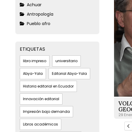
Achuar
Antropología
Pueblo afro
ETIQUETAS
libro impreso
universitario
Abya-Yala
Editorial Abya-Yala
Historia editorial en Ecuador
Innovación editorial
VOLC
GEO
Impresión bajo demanda
29 Ene
Libros académicos
P
P