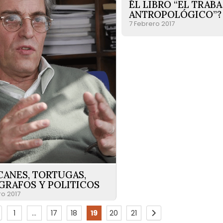
EL LIBRO “EL TRAB
ANTROPOLÓGICO”?
7 Febrero 2017
ANES, TORTUGAS,
GRAFOS Y POLITICOS
ro 2017
Pag
1
...
17
18
19
20
21
age
revious
Page
Page
Page
You're currently reading page
Page
Page
Page
Siguiente