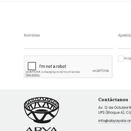
Nombres
Apellid
Ace
Contáctanos
Av. 12 de Octubre 
UPS (Bloque A), C
info@abyayala.or