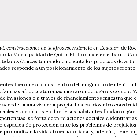
ad, construcciones de la afrodescendencia en Ecuador
, de Ro
or la Municipalidad de Quito. El libro nace en el barrio C
ntidades étnicas tomando en cuenta los procesos de artic
dades responde a un posicionamiento de los sujetos frente 
ientes fueron excluidos dentro del imaginario de identida
 familias afroecuatorianas migraron de lugares como el Val
 de invasiones o a través de financiamientos muestra que e
 acceder a una vivienda propia. Los barrios afro construi
sociales y simbólicos en donde sus habitantes fundan organ
xperiencias, se fortalecen relaciones sociales e identitari
espacios de protección ante los problemas de prejuicios,
que profundizan la vida afroecuatoriana, y, además, tiene i