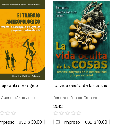
abajo antropológico
La vida oculta de las cosas
o Guerrero Arias y otros
Fernando Santos-Granero
2012
0%
Impreso
USD $ 30,00
Impreso
USD $ 18,00