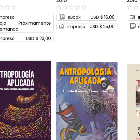
2016
2016
0%
0%
mpreso
eBook
USD $ 16,00
ajo
Próximamente
Impreso
USD $ 25,00
emanda
mpreso
USD $ 23,00