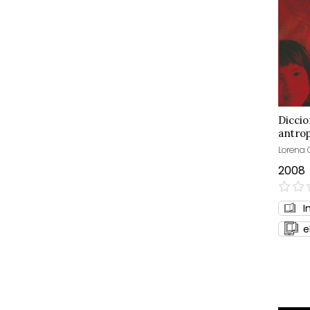
Diccio
antro
Lorena
2008
0%
I
e