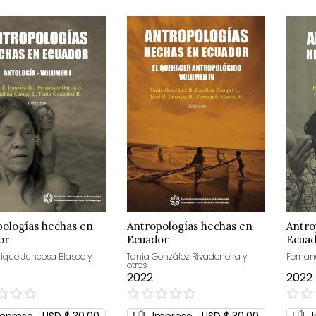
pologías hechas en
Antropologías hechas en
Antro
or
Ecuador
Ecua
rique Juncosa Blasco y
Tania González Rivadeneira y
Fernand
otros
2022
2022
0%
0%
mpreso
USD $ 30,00
Impreso
USD $ 30,00