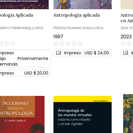
ología Aplicada
Antropología aplicada
Antro
en Am
Noemí Freidenberg y otros
Patricio Guerrero Arias y otros
Saúl Ur
1997
2023
0%
0%
mpreso
Impreso
USD $ 24,00
ajo
Próximamente
emanda
mpreso
USD $ 20,00