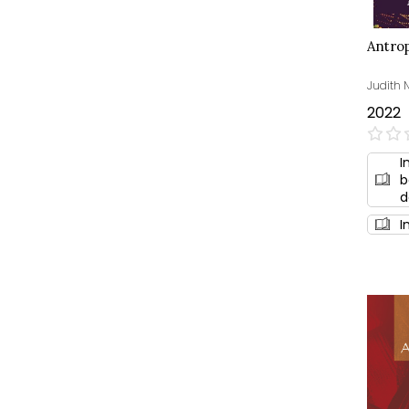
Antrop
Judith 
2022
0%
I
b
d
I