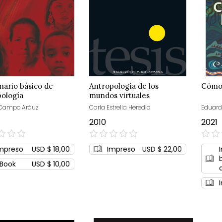
nario básico de
Antropología de los
Cómo 
pología
mundos virtuales
 Campo Aráuz
Carla Estrella Heredia
Eduard
2010
2021
0%
0%
mpreso
USD $ 18,00
Impreso
USD $ 22,00
Book
USD $ 10,00