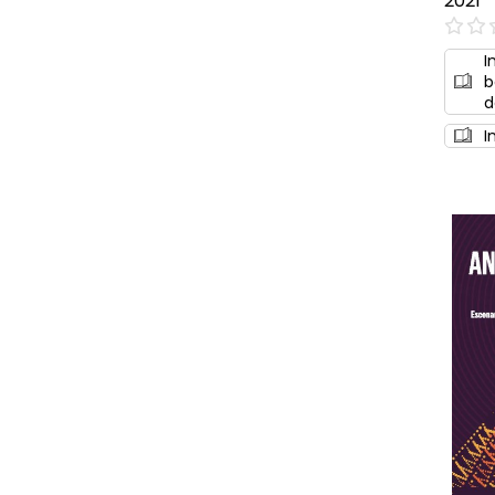
2021
0%
I
b
d
I