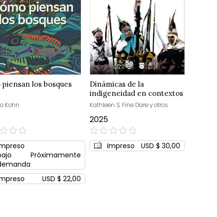
piensan los bosques
Dinámicas de la
indigeneidad en contextos
urbanos:
o Kohn
Kathleen S. Fine Dare y otros
2025
0%
Impreso
Impreso
USD $ 30,00
bajo
Próximamente
demanda
Impreso
USD $ 22,00