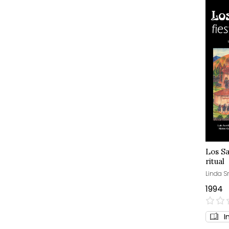
Los Sa
ritual
Linda Sm
1994
0%
I