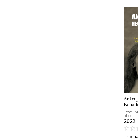
Antro
Ecuad
José En
otros
2022
0%
I