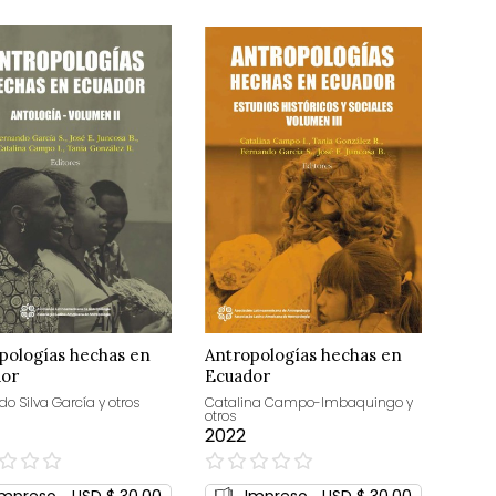
pologías hechas en
Antropologías hechas en
dor
Ecuador
o Silva García y otros
Catalina Campo-Imbaquingo y
otros
2022
0%
Impreso
USD $ 30,00
Impreso
USD $ 30,00