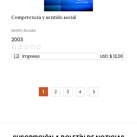
Competencia y sentido social
Martín Acosta
2003
0%
Impreso
USD $ 12,00
Page
1
2
3
4
5
You're
Page
Page
Page
Page
Page
Siguiente
currently
reading
page