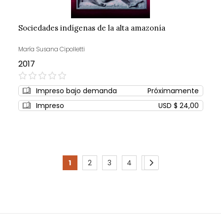
Sociedades indígenas de la alta amazonía
María Susana Cipolletti
2017
0%
Impreso bajo demanda
Próximamente
Impreso
USD $ 24,00
Page
1
2
3
4
5
You're
Page
Page
Page
Page
Page
Siguiente
currently
reading
page