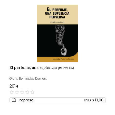
El perfume, una suplencia perversa
Gloria Bermúdez Demera
2014
0%
Impreso
USD $ 13,00