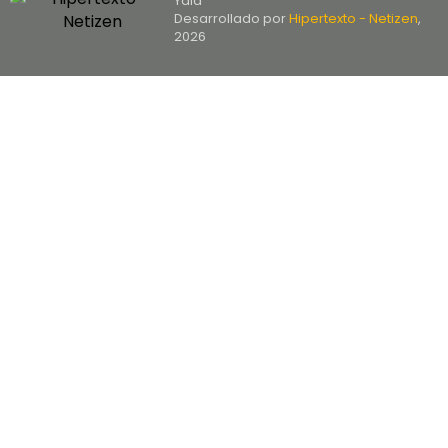
Yala
Desarrollado por
Hipertexto - Netizen
,
2026