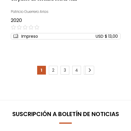
Patricio Guerrero Arias
2020
0%
Impreso
USD $ 13,00
Page
1
2
3
4
5
You're
Page
Page
Page
Page
Page
Siguiente
currently
reading
page
SUSCRIPCIÓN A BOLETÍN DE NOTICIAS