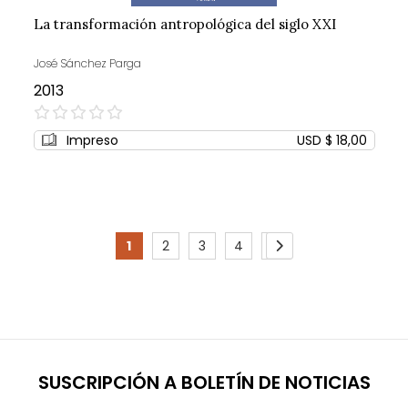
La transformación antropológica del siglo XXI
José Sánchez Parga
2013
0%
Impreso
USD $ 18,00
Page
1
2
3
4
5
You're
Page
Page
Page
Page
Page
Siguiente
currently
reading
page
SUSCRIPCIÓN A BOLETÍN DE NOTICIAS