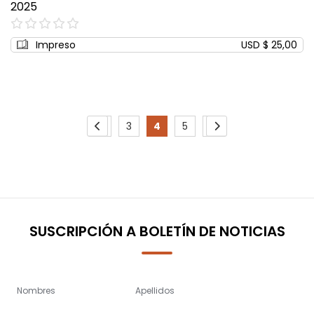
2025
0%
Impreso
USD $ 25,00
Page
2
3
4
5
6
Page
Previous
Page
Page
You're
Page
Page
Page
Siguiente
currently
reading
page
SUSCRIPCIÓN A BOLETÍN DE NOTICIAS
Nombres
Apellidos