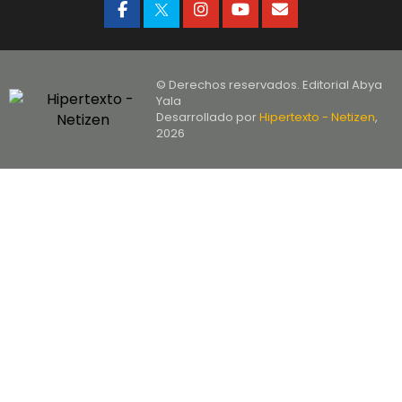
© Derechos reservados. Editorial Abya
Yala
Desarrollado por
Hipertexto - Netizen
,
2026