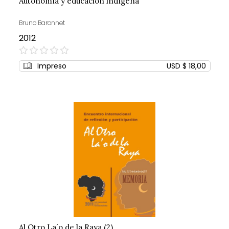
Autonomía y educación indígena
Bruno Baronnet
2012
0%
Impreso
USD $ 18,00
Al Otro La´o de la Raya (2)