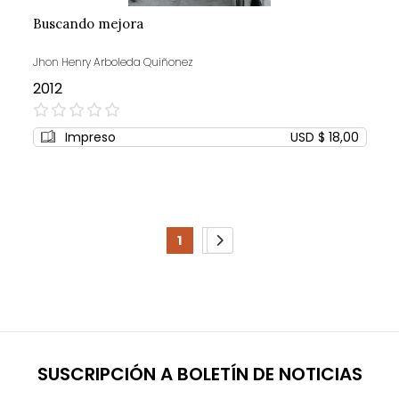
Buscando mejora
Jhon Henry Arboleda Quiñonez
2012
0%
Impreso
USD $ 18,00
Page
1
2
You're
Page
Page
Siguiente
currently
reading
page
SUSCRIPCIÓN A BOLETÍN DE NOTICIAS