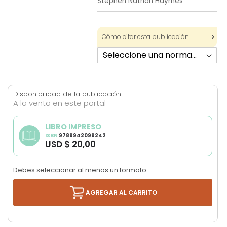
Stephen Nathan Haymes
images
gallery
Cómo citar esta publicación
Disponibilidad de la publicación
A la venta en este portal
LIBRO IMPRESO
ISBN
9789942099242
USD $ 20,00
Debes seleccionar al menos un formato
AGREGAR AL CARRITO