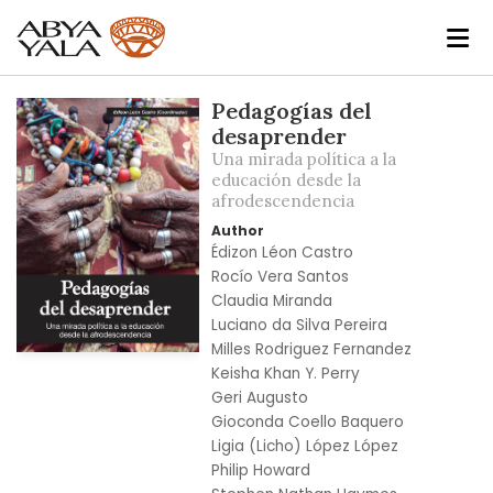
Skip
Pedagogías del
to
desaprender
the
Una mirada política a la
end
educación desde la
afrodescendencia
of
the
Author
images
Édizon Léon Castro
gallery
Rocío Vera Santos
Claudia Miranda
Luciano da Silva Pereira
Milles Rodriguez Fernandez
Skip
Keisha Khan Y. Perry
to
Geri Augusto
the
Gioconda Coello Baquero
beginning
Ligia (Licho) López López
of
Philip Howard
the