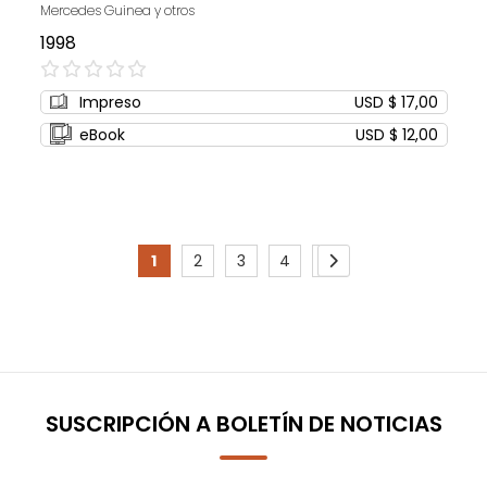
Mercedes Guinea y otros
1998
0%
Impreso
USD $ 17,00
eBook
USD $ 12,00
Page
1
2
3
4
5
You're
Page
Page
Page
Page
Page
Siguiente
currently
reading
page
SUSCRIPCIÓN A BOLETÍN DE NOTICIAS