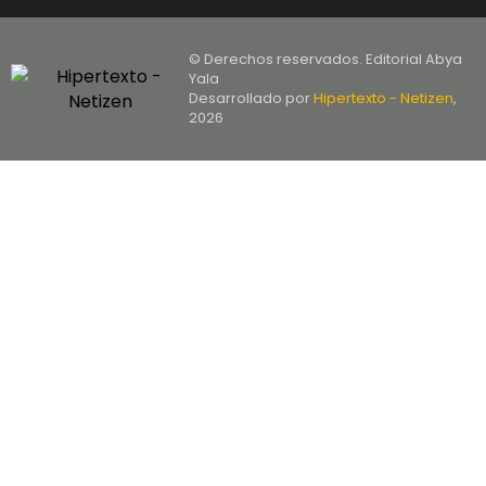
© Derechos reservados. Editorial Abya
Yala
Desarrollado por
Hipertexto - Netizen
,
2026