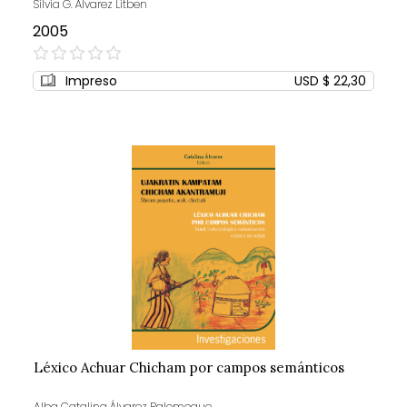
Silvia G. Álvarez Litben
2005
0%
Impreso
USD $ 22,30
Léxico Achuar Chicham por campos semánticos
Alba Catalina Álvarez Palomeque