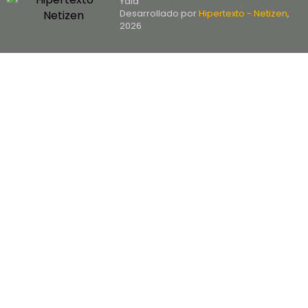
Yala
Desarrollado por
Hipertexto - Netizen
,
2026