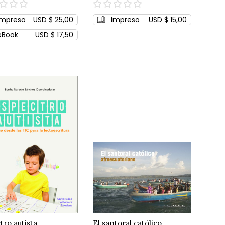
0%
Impreso
USD $ 25,00
Impreso
USD $ 15,00
eBook
USD $ 17,50
tro autista
El santoral católico