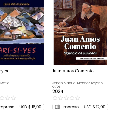
i-yes
Juan Amos Comenio
 Mafla
Johan Manuel Méndez Reyes y
otros
2024
0%
Impreso
USD $ 16,90
Impreso
USD $ 12,00