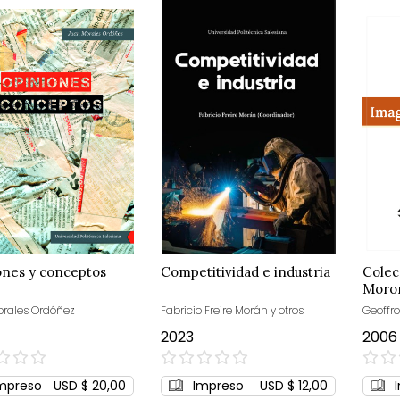
ones y conceptos
Competitividad e industria
Colec
Moro
rales Ordóñez
Fabricio Freire Morán y otros
Geoffro
2023
2006
0%
0%
mpreso
USD $ 20,00
Impreso
USD $ 12,00