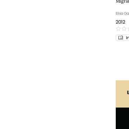
Migra
Elisa Gal
2012
0%
I