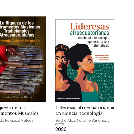
queza de los
Lideresas afroecuatorianas
umentos Musicales
en ciencia, tecnología,
cionales
ingeniería, arte y
do Palacios Mateos
Bertha Alice Naranjo Sánchez y
otros
smeraldeños
matemáticas
2026