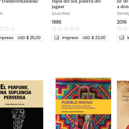
r transformándose
Hijos del Sol, padres del
Sé de
jaguar
a dón
li
Laura Rival
Santiag
1996
2016
0%
0%
mpreso
USD $ 25,00
Impreso
USD $ 23,00