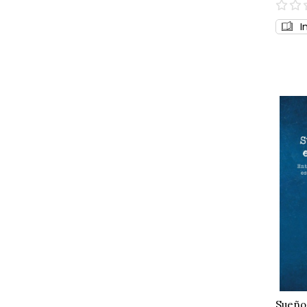
0%
I
Sueño 