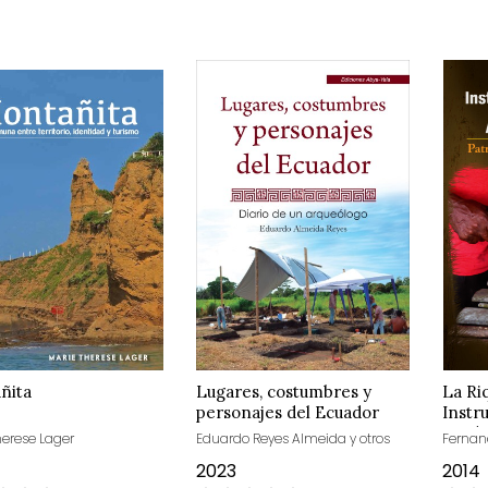
ñita
Lugares, costumbres y
La Ri
personajes del Ecuador
Instr
Tradi
herese Lager
Eduardo Reyes Almeida y otros
Fernan
Afroe
2023
2014