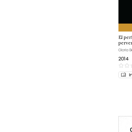
El per
perve
Gloria
2014
0%
I