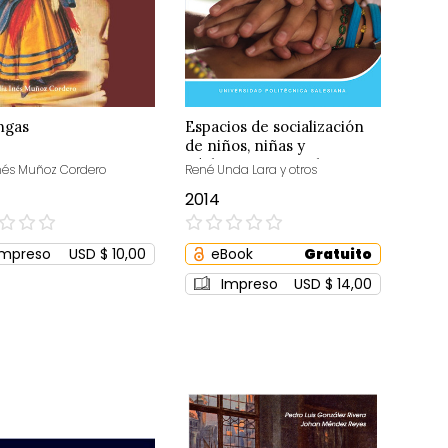
ngas
Espacios de socialización
de niños, niñas y
adolescentes en el Centro
Inés Muñoz Cordero
René Unda Lara y otros
del Muchacho Trabajador
2014
0%
Impreso
USD $ 10,00
eBook
Gratuito
Impreso
USD $ 14,00