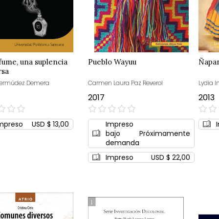
fume, una suplencia
Pueblo Wayuu
Ñapa
rsa
 Bermúdez Demera
Carmen Laura Paz Reverol
Lydia 
2017
2013
0%
0%
mpreso
USD $ 13,00
Impreso
bajo
Próximamente
demanda
Impreso
USD $ 22,00