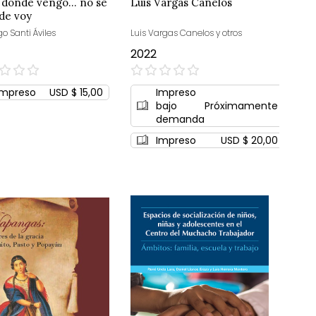
 dónde vengo... no sé
Luis Vargas Canelos
de voy
o Santi Áviles
Luis Vargas Canelos y otros
2022
0%
Impreso
USD $ 15,00
Impreso
bajo
Próximamente
demanda
Impreso
USD $ 20,00