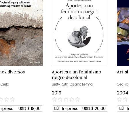
es diversos
Aportes a un feminismo
Arí-s
negro decolonial
 Cielo
Betty Ruth Lozano Lerma
Cecilia
2019
2004
0%
0%
mpreso
USD $ 18,00
Impreso
USD $ 20,00